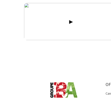
OF
Can