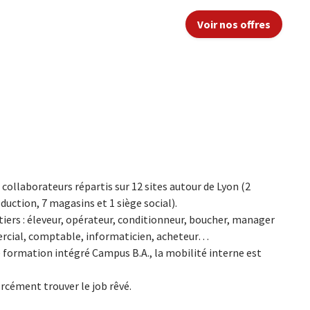
Voir nos offres
0 collaborateurs répartis sur 12 sites autour de Lyon (2
oduction, 7 magasins et 1 siège social).
tiers : éleveur, opérateur, conditionneur, boucher, manager
ercial, comptable, informaticien, acheteur…
e formation intégré Campus B.A., la mobilité interne est
orcément trouver le job rêvé.