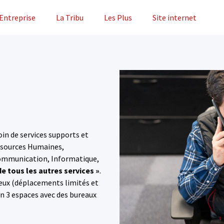
'Entreprise
La Tribu
Les Plus
Site internet
in de services supports et
essources Humaines,
Communication, Informatique,
de tous les autres services
»
.
llieux (déplacements limités et
en 3 espaces avec des bureaux