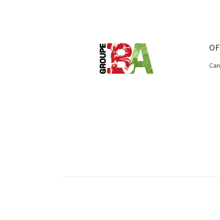
OF
Can