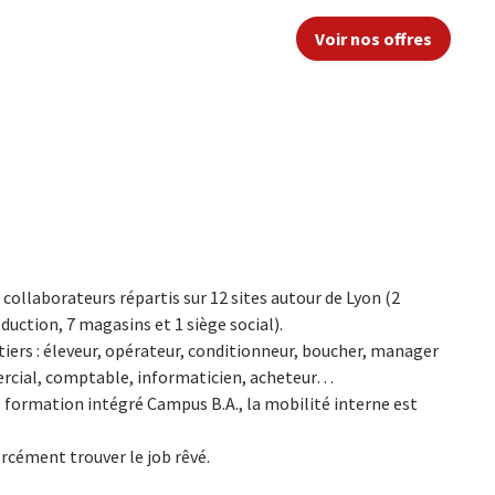
Voir nos offres
0 collaborateurs répartis sur 12 sites autour de Lyon (2
oduction, 7 magasins et 1 siège social).
tiers : éleveur, opérateur, conditionneur, boucher, manager
ercial, comptable, informaticien, acheteur…
e formation intégré Campus B.A., la mobilité interne est
orcément trouver le job rêvé.