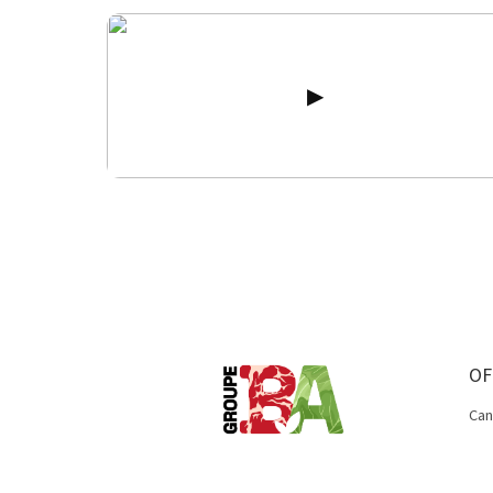
OF
Can