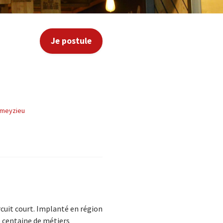
Je postule
ameyzieu
rcuit court. Implanté en région
e centaine de métiers