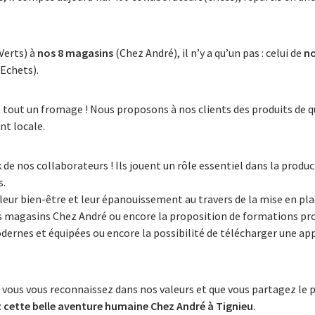
Verts) à
nos 8 magasins
(Chez André), il n’y a qu’un pas : celui de
no
 Echets).
it tout un fromage ! Nous proposons à nos clients des produits de q
t locale.
 de nos collaborateurs ! Ils jouent un rôle essentiel dans la produc
s.
 leur bien-être et leur épanouissement au travers de la mise en pl
s magasins Chez André ou encore la proposition de formations pro
dernes et équipées ou encore la possibilité de télécharger une ap
 vous vous reconnaissez dans nos valeurs et que vous partagez le 
z cette belle aventure humaine
Chez André à Tignieu
.