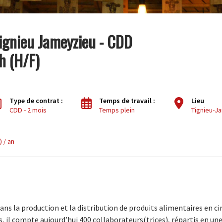
Tignieu Jameyzieu - CDD
h (H/F)
Type de contrat :
Temps de travail :
Lieu
CDD - 2 mois
Temps plein
Tignieu-J
) / an
dans la production et la distribution de produits alimentaires en ci
, il compte aujourd’hui 400 collaborateurs(trices), répartis en un