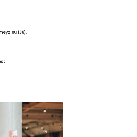
meyzieu (38).
s :