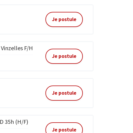
Je postule
 Vinzelles F/H
Je postule
Je postule
D 35h (H/F)
Je postule