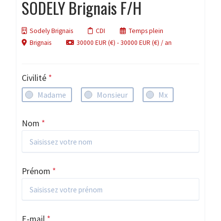
SODELY Brignais F/H
Sodely Brignais
CDI
Temps plein
Brignais
30000 EUR (€) - 30000 EUR (€) / an
Civilité
*
Madame
Monsieur
Mx
Nom
*
Prénom
*
E-mail
*