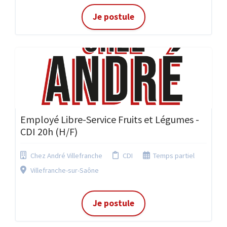
Je postule
Employé Libre-Service Fruits et Légumes -
CDI 20h (H/F)
Chez André Villefranche
CDI
Temps partiel
Villefranche-sur-Saône
Je postule