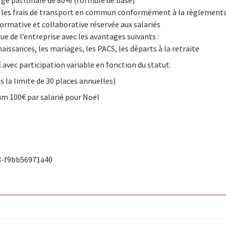
arge patronale de 80% (formule de base)
r les frais de transport en commun conformément à la règlement
formative et collaborative réservée aux salariés
e de l’entreprise avec les avantages suivants :
aissances, les mariages, les PACS, les départs à la retraite
 avec participation variable en fonction du statut
s la limite de 30 places annuelles)
m 100€ par salarié pour Noël
3-f9bb56971a40