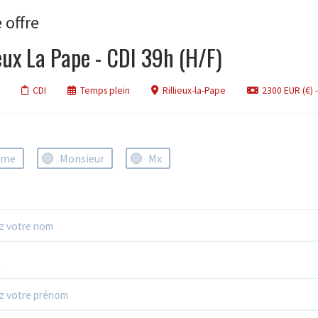
 offre
eux La Pape - CDI 39h (H/F)
CDI
Temps plein
Rillieux-la-Pape
2300 EUR (€) -
ame
Monsieur
Mx
*