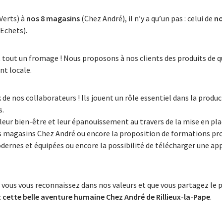
Verts) à
nos 8 magasins
(Chez André), il n’y a qu’un pas : celui de
no
 Echets).
it tout un fromage ! Nous proposons à nos clients des produits de q
t locale.
 de nos collaborateurs ! Ils jouent un rôle essentiel dans la produc
s.
 leur bien-être et leur épanouissement au travers de la mise en pl
s magasins Chez André ou encore la proposition de formations pro
dernes et équipées ou encore la possibilité de télécharger une ap
 vous vous reconnaissez dans nos valeurs et que vous partagez le 
z cette belle aventure humaine
Chez André de Rillieux-la-Pape
.