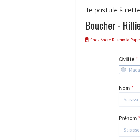
Je postule à cette
Boucher - Rilli
Chez André Rillieux-la-Pape
Civilité
*
Mad
Nom
*
Prénom