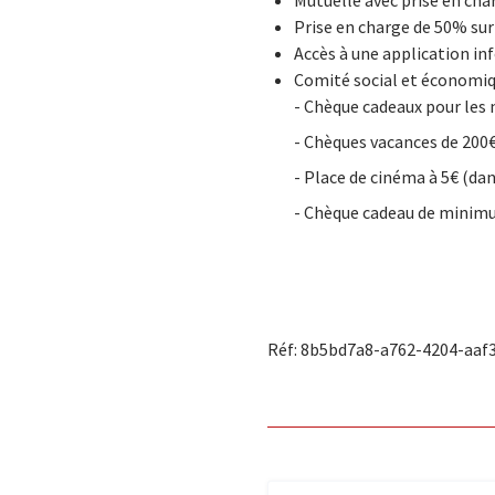
Mutuelle avec prise en ch
Prise en charge de 50% su
Accès à une application in
Comité social et économiqu
- Chèque cadeaux pour les n
- Chèques vacances de 200€
- Place de cinéma à 5€ (dan
- Chèque cadeau de minimu
Réf: 8b5bd7a8-a762-4204-aaf