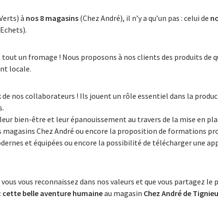
Verts) à
nos 8 magasins
(Chez André), il n’y a qu’un pas : celui de
no
 Echets).
it tout un fromage ! Nous proposons à nos clients des produits de q
t locale.
 de nos collaborateurs ! Ils jouent un rôle essentiel dans la produc
s.
 leur bien-être et leur épanouissement au travers de la mise en pl
s magasins Chez André ou encore la proposition de formations pro
dernes et équipées ou encore la possibilité de télécharger une ap
 vous vous reconnaissez dans nos valeurs et que vous partagez le 
z cette belle aventure humaine
au magasin
Chez André de Tignie