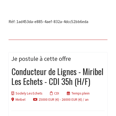
Réf: 1ad453da-e885-4aef-832a-4dcc52bb6eda
Je postule à cette offre
Conducteur de Lignes - Miribel
Les Echets - CDI 35h (H/F)
Sodely Les Echets
CDI
Temps plein
Miribel
25000 EUR (€) - 26000 EUR (€) / an