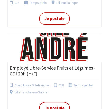
CDI
Temps plein
Rillieux-la-Pape
Je postule
Employé Libre-Service Fruits et Légumes -
CDI 20h (H/F)
Chez André Villefranche
CDI
Temps partiel
Villefranche-sur-Saône
Je postule