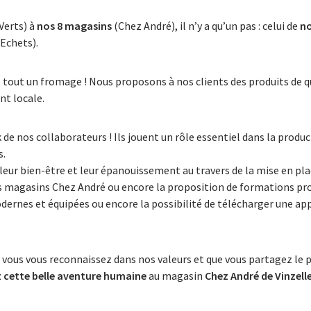
Verts) à
nos 8 magasins
(Chez André), il n’y a qu’un pas : celui de
no
 Echets).
it tout un fromage ! Nous proposons à nos clients des produits de q
t locale.
 de nos collaborateurs ! Ils jouent un rôle essentiel dans la produc
s.
 leur bien-être et leur épanouissement au travers de la mise en pl
s magasins Chez André ou encore la proposition de formations pro
dernes et équipées ou encore la possibilité de télécharger une ap
 vous vous reconnaissez dans nos valeurs et que vous partagez le 
z cette belle aventure humaine
au magasin
Chez André de Vinzell