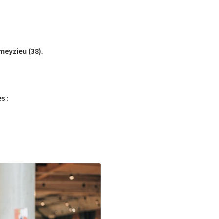
meyzieu (38).
s :