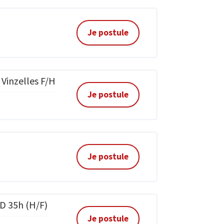
Je postule
 Vinzelles F/H
Je postule
Je postule
D 35h (H/F)
Je postule