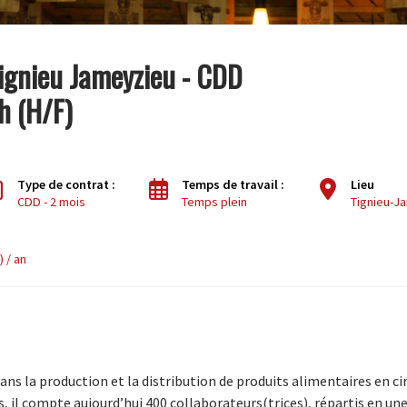
Tignieu Jameyzieu - CDD
h (H/F)
Type de contrat :
Temps de travail :
Lieu
CDD - 2 mois
Temps plein
Tignieu-J
) / an
dans la production et la distribution de produits alimentaires en ci
, il compte aujourd’hui 400 collaborateurs(trices), répartis en un