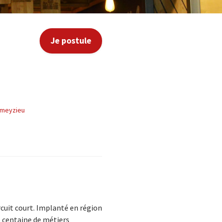
Je postule
ameyzieu
rcuit court. Implanté en région
e centaine de métiers