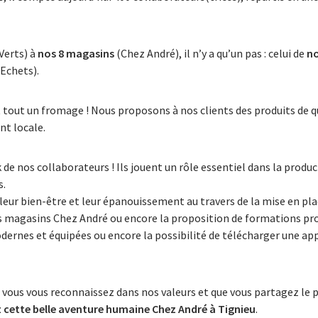
Verts) à
nos 8 magasins
(Chez André), il n’y a qu’un pas : celui de
no
 Echets).
it tout un fromage ! Nous proposons à nos clients des produits de q
t locale.
 de nos collaborateurs ! Ils jouent un rôle essentiel dans la produc
s.
 leur bien-être et leur épanouissement au travers de la mise en pl
s magasins Chez André ou encore la proposition de formations pro
dernes et équipées ou encore la possibilité de télécharger une ap
 vous vous reconnaissez dans nos valeurs et que vous partagez le 
z cette belle aventure humaine
Chez André à Tignieu
.