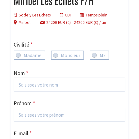
Miribel Les Echets F/H
Sodely Les Echets
CDI
Temps plein
Miribel
24200 EUR (€) - 24200 EUR (€) / an
Civilité
*
Madame
Monsieur
Mx
Nom
*
Prénom
*
E-mail
*