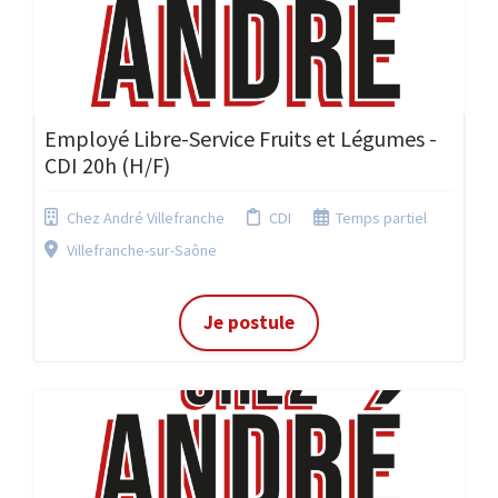
Employé Libre-Service Fruits et Légumes -
CDI 20h (H/F)
Chez André Villefranche
CDI
Temps partiel
Villefranche-sur-Saône
Je postule