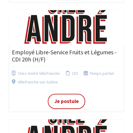
Employé Libre-Service Fruits et Légumes -
CDI 20h (H/F)
Chez André Villefranche
CDI
Temps partiel
Villefranche-sur-Saône
Je postule